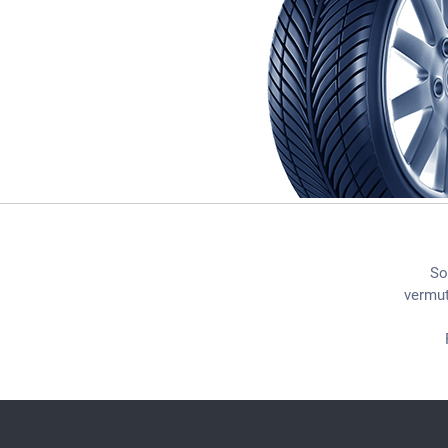
So
vermut