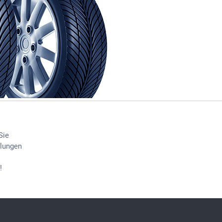
Sie
llungen
!