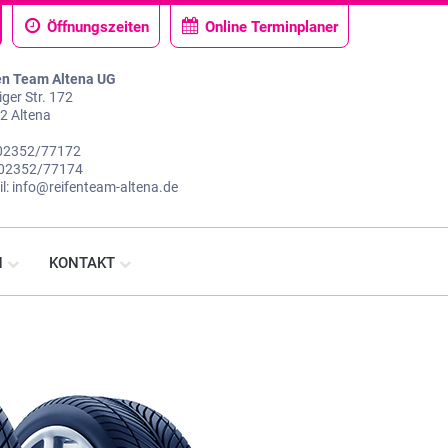
Öffnungszeiten
Online Terminplaner
en Team Altena UG
ger Str. 172
2 Altena
: 02352/77172
 02352/77174
l: info@reifenteam-altena.de
N
KONTAKT